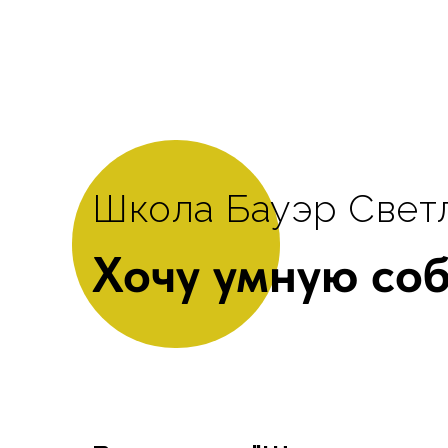
Школа Бауэр Свет
Хочу умную со